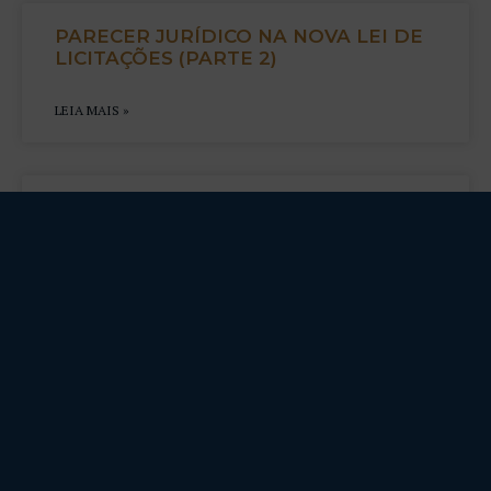
PARECER JURÍDICO NA NOVA LEI DE
LICITAÇÕES (PARTE 2)
LEIA MAIS »
PARECER JURÍDICO E A NOVA LEI DE
LICITAÇÕES (PARTE 1)
LEIA MAIS »
MECANISMOS DE PAGAMENTO NA
LEI 14.133: A ALTERAÇÃO DA ORDEM
CRONOLÓGICA
LEIA MAIS »