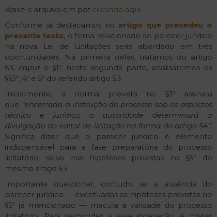
Baixe o arquivo em pdf
clicando aqui
Conforme já destacamos no
artigo que precedeu o
presente texto
, o tema relacionado ao parecer jurídico
na nova Lei de Licitações seria abordado em três
oportunidades. Na primeira delas, tratamos do artigo
53,
caput
e §1º; nesta segunda parte, analisaremos os
§§3º, 4º e 5º do referido artigo 53.
Inicialmente, a norma prevista no §3º assinala
que
“encerrada a instrução do processo sob os aspectos
técnico e jurídico, a autoridade determinará a
divulgação do edital de licitação na forma do artigo 54”
.
Significa dizer que o parecer jurídico é elemento
indispensável para a fase preparatória do processo
licitatório, salvo nas hipóteses previstas no §5º do
mesmo artigo 53.
Importante questionar, contudo, se a ausência do
parecer jurídico — excetuadas as hipóteses previstas no
§5º já mencionado — macula a validade do processo
licitatório. Para responder a essa indagação, é mister