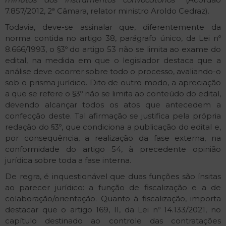
7.857/2012, 2ª Câmara, relator ministro Aroldo Cedraz).
Todavia, deve-se assinalar que, diferentemente da
norma contida no artigo 38, parágrafo único, da Lei nº
8.666/1993, o §3º do artigo 53 não se limita ao exame do
edital, na medida em que o legislador destaca que a
análise deve ocorrer sobre todo o processo, avaliando-o
sob o prisma jurídico. Dito de outro modo, a apreciação
a que se refere o §3º não se limita ao conteúdo do edital,
devendo alcançar todos os atos que antecedem a
confecção deste. Tal afirmação se justifica pela própria
redação do §3º, que condiciona a publicação do edital e,
por consequência, a realização da fase externa, na
conformidade do artigo 54, à precedente opinião
jurídica sobre toda a fase interna.
De regra, é inquestionável que duas funções são ínsitas
ao parecer jurídico: a função de fiscalização e a de
colaboração/orientação. Quanto à fiscalização, importa
destacar que o artigo 169, II, da Lei nº 14.133/2021, no
capítulo destinado ao controle das contratações