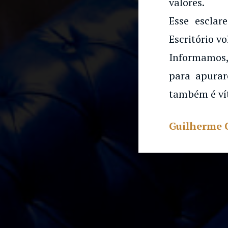
construçã
valores.
res
Esse esclar
Escritório vo
Informamos,
para apurar
também é ví
Guilherme 