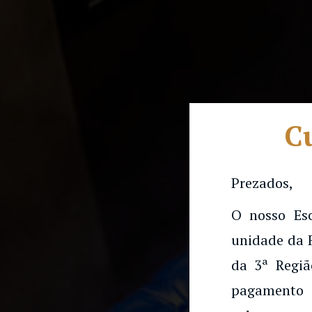
Cu
Prezados,
O nosso Es
unidade da 
da 3ª Regiã
Trabal
pagamento 