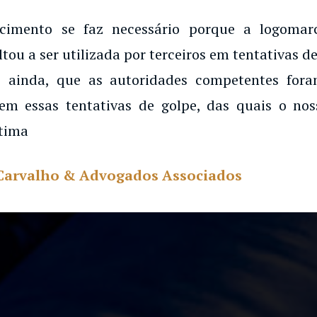
o de um Estado mais igualitá
peito às instituições jurídicas 
ecimento se faz necessário porque a logoma
ltou a ser utilizada por terceiros em tentativas de
 ainda, que as autoridades competentes for
em essas tentativas de golpe, das quais o noss
tima
Carvalho & Advogados Associados