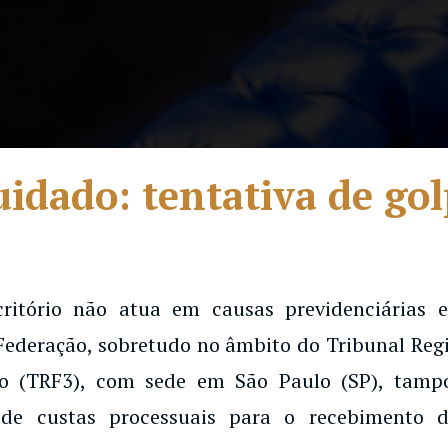
idado: tentativa de go
critório não atua em causas previdenciárias
Federação, sobretudo no âmbito do Tribunal Regi
o (TRF3), com sede em São Paulo (SP), tampo
har com honestidade, contrib
de custas processuais para o recebimento d