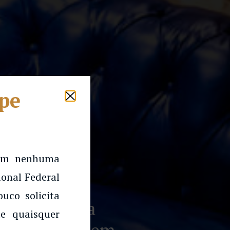
lpe
 em nenhuma
onal Federal
uco solicita
uindo para a
e quaisquer