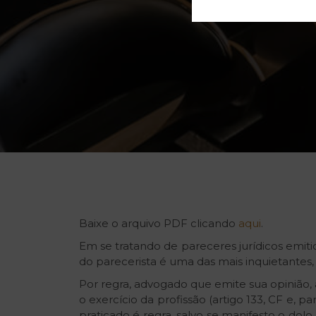
Baixe o arquivo PDF clicando
aqui
.
Em se tratando de pareceres jurídicos emit
do parecerista é uma das mais inquietantes,
Por regra, advogado que emite sua opinião,
o exercício da profissão (artigo 133, CF e, p
praticado é regra, salvo se manifesto o dol