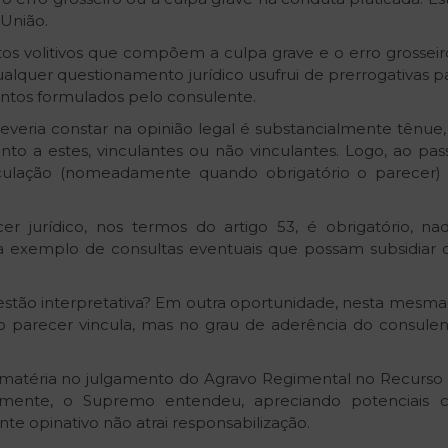
 União.
os volitivos que compõem a culpa grave e o erro grosse
quer questionamento jurídico usufrui de prerrogativas para
ntos formulados pelo consulente.
everia constar na opinião legal é substancialmente tênue
anto a estes, vinculantes ou não vinculantes. Logo, ao pas
inculação (nomeadamente quando obrigatório o parecer
cer jurídico, nos termos do artigo 53, é obrigatório, n
s, a exemplo de consultas eventuais que possam subsidia
estão interpretativa? Em outra oportunidade, nesta mesma
 o parecer vincula, mas no grau de aderência do consule
 matéria no julgamento do Agravo Regimental no Recurso E
cisamente, o Supremo entendeu, apreciando potenciais 
te opinativo não atrai responsabilização.