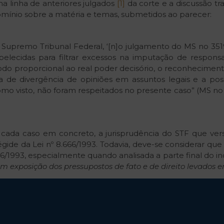
a linha de anteriores julgados
[1]
da corte e a discussão tr
mínio sobre a matéria e temas, submetidos ao parecer:
 Supremo Tribunal Federal, ‘[n]o julgamento do MS no 35196
elecidas para filtrar excessos na imputação de responsab
o proporcional ao real poder decisório, o reconhecimento
ia de divergência de opiniões em assuntos legais e a pos
 como visto, não foram respeitados no presente caso” (MS n
ada caso em concreto, a jurisprudência do STF que vers
égide da Lei nº 8.666/1993. Todavia, deve-se considerar que
/1993, especialmente quando analisada a parte final do incis
m exposição dos pressupostos de fato e de direito levados e
spensáveis à contratação”
não está limitada a uma lega
m consideração na análise jurídica. Ou seja, o parecer
laridade processual civil, decorrente da sedimentada ju