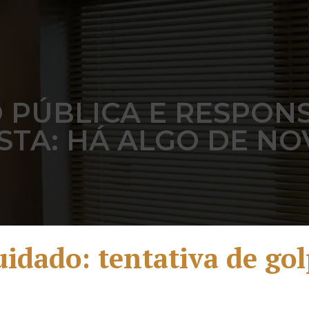
PÚBLICA E RESPON
STA: HÁ ALGO DE NO
idado: tentativa de go