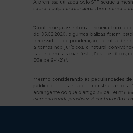
A premissa utilizada pelo STF segue a mesm
sobre a culpa proporcional, bem como o do
“Conforme já assentou a Primeira Turma do
de 05.02.2020, algumas balizas foram estab
necessidade de ponderação da culpa de mod
a temas não jurídicos, a natural convivênc
cautela em tais manifestações. Tais filtros,
DJe de 9/4/21)”.
Mesmo considerando as peculiaridades de c
jurídico foi — e ainda é — construída sob a 
abrangente do que o artigo 38 da Lei nº 8.666
elementos indispensáveis à contratação e co
A apreciação de
“todos os elementos indi
pressupostos de fato devam ser levados e
contexto fático pressuposto à análise legal.
E, nesse conjuntura, desponta uma particu