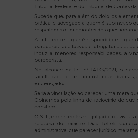
Tribunal Federal e do Tribunal de Contas da
Sucede que, para além do dolo, os element
prática, o advogado a quem é submetido qual
respeitados os quadrantes dos questioname
A linha entre o que é respondido e o que d
pareceres facultativos e obrigatórios e, qu
induz a menores responsabilidades, a v
parecerista.
No alcance da Lei nº 14.133/2021, o pare
facultatividade em circunstâncias diversa
endereçado.
Seria a vinculação ao parecer uma mera qu
Opinamos pela linha de raciocínio de que
constam.
O STF, em recentíssimo julgado, reavivou a
relatoria do ministro Dias Toffoli. Con
administrativa, que parecer jurídico meramen