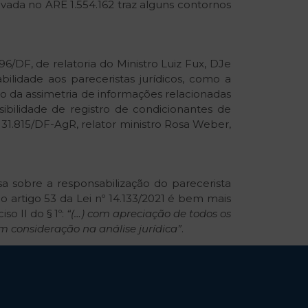
avada no ARE 1.554.162 traz alguns contornos
/DF, de relatoria do Ministro Luiz Fux, DJe
ilidade aos pareceristas jurídicos, como a
 da assimetria de informações relacionadas
sibilidade de registro de condicionantes de
o 31.815/DF-AgR, relator ministro Rosa Weber,
a sobre a responsabilização do parecerista
 o artigo 53 da Lei nº 14.133/2021 é bem mais
o II do § 1º:
“(…) com apreciação de todos os
m consideração na análise jurídica”
.
lidade formalista, notadamente quando os
 diz mais que a própria norma e encampa o
risprudência dos tribunais superiores, que