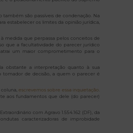
iro também são passíveis de condenação. Na
 estabelecer os limites da opinião jurídica,
, à medida que perpassa pelos conceitos de
so que a facultatividade do parecer jurídico
) atrai um maior comprometimento para o
ada obstante a interpretação quanto à sua
r o tomador de decisão, a quem o parecer é
 coluna,
escrevemos sobre essa inquietação
.
nte aos fundamentos que dele (do parecer)
xtraordinário com Agravo 1.554.162 (DF), da
condutas caracterizadoras de improbidade