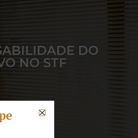
SABILIDADE DO
VO NO STF
lpe