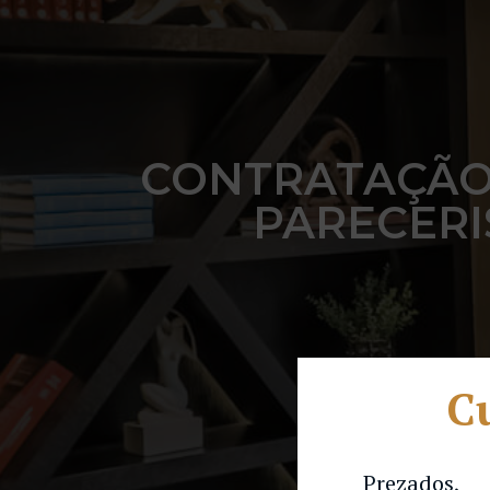
CONTRATAÇÃO 
PARECERI
Cu
Prezados,