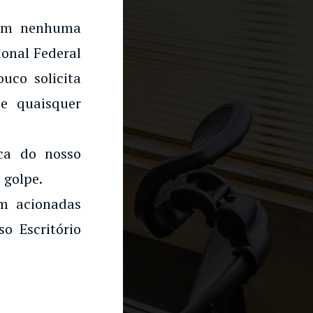
 em nenhuma
onal Federal
uco solicita
e quaisquer
rca do nosso
 golpe.
am acionadas
o Escritório