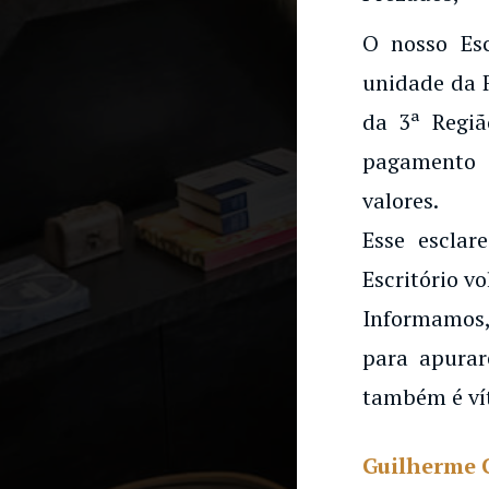
O nosso Es
unidade da 
da 3ª Regiã
pagamento 
valores.
Esse esclar
Escritório vo
Informamos,
para apurar
também é ví
Guilherme 