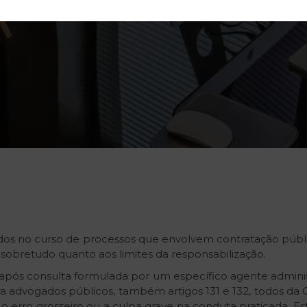
idos no curso de processos que envolvem contratação públi
 sobretudo quanto aos limites da responsabilização.
 após consulta formulada por um específico agente adminis
ara advogados públicos, também artigos 131 e 132, todos da C
o, o erro grosseiro ou a culpa grave na conduta praticada.