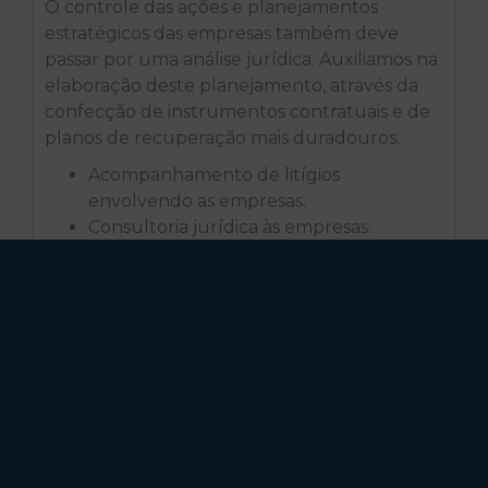
O controle das ações e planejamentos
estratégicos das empresas também deve
passar por uma análise jurídica. Auxiliamos na
elaboração deste planejamento, através da
confecção de instrumentos contratuais e de
planos de recuperação mais duradouros.
Acompanhamento de litígios
envolvendo as empresas.
Consultoria jurídica às empresas.
Análise de contratos.
Direito Trabalhista
Direito Eleitoral
Pro Bono