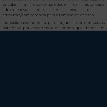
vincular a discricionariedade da autoridade
administrativa, que, em tese, teria a
atribuição/competência para a tomada de decisão.
Inquestionavelmente, o parecer jurídico em processos
licitatórios, por decorrência de norma que dispõe em
igual sentido, é obrigatório. Todavia, a ampliação dos
elementos nele engranzados potencializam, em
determinados casos, a suscetibilidade de lhe conferir
caráter vinculante, desaguando na alternância do
agente público que é dotado, à luz do artigo 6º, VI, de
poder de decisão.
Trata-se de uma sombra multifacetada, amiúde
insegura, sobremais porque, ao parecerista jurídico, não
remanescem conhecimentos múltiplos aptos a
apreciar
“todos os elementos indispensáveis à
contratação”
,
expertise
esta alinhada tão apenas por
quem é afeto à respectiva área cujo domínio advém da
formação apropriada para tanto.
Ocorre que, como já mencionado, a amplitude