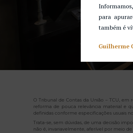
Informamos,
para apurar
também é ví
Guilherme 
O Tribunal de Contas da União – TCU, em re
reforma de pouca relevância material e qu
definidas conforme especificações usuais 
Trata-se, sem dúvidas, de uma decisão impo
não é, invariavelmente, aferível por meio de e