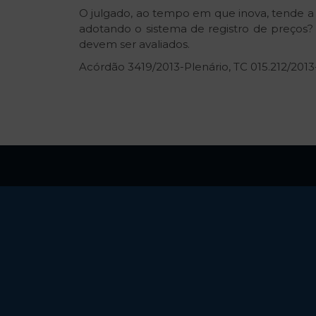
O julgado, ao tempo em que inova, tende a
adotando o sistema de registro de preços
devem ser avaliados.
Acórdão 3419/2013-Plenário, TC 015.212/2013-