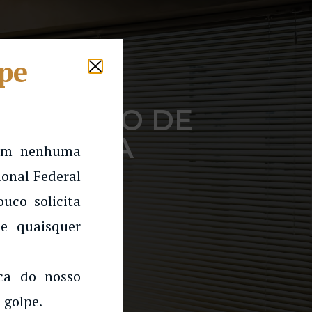
lpe
REGISTRO DE
GENHARIA
 em nenhuma
onal Federal
uco solicita
e quaisquer
rca do nosso
 golpe.