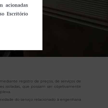
am acionadas
o Escritório
mediante registro de preços, de serviços de
ões isoladas, que possam ser objetivamente
plexa.
exidade do serviço relacionado à engenharia