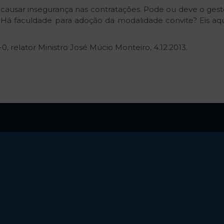
 causar insegurança nas contratações. Pode ou deve o ges
? Há faculdade para adoção da modalidade convite? Eis 
0, relator Ministro José Múcio Monteiro, 4.12.2013.
Endereço
Co
SHS Qd. 06 Bl. C Sls 1712/1713
Brasil XXI | Brasília-DF
Rua Minas Gerais, 1063, Quadra 11, Lote 10 – Setor B |
Querência-MT