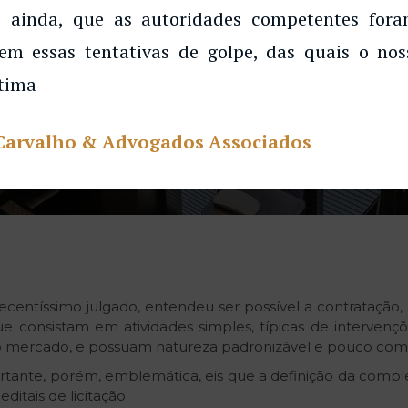
 ainda, que as autoridades competentes for
em essas tentativas de golpe, das quais o noss
tima
Carvalho & Advogados Associados
centíssimo julgado, entendeu ser possível a contratação, 
e consistam em atividades simples, típicas de intervenç
no mercado, e possuam natureza padronizável e pouco com
rtante, porém, emblemática, eis que a definição da compl
ditais de licitação.