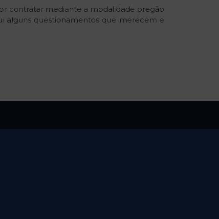
tor contratar mediante a modalidade pregão
aqui alguns questionamentos que merecem e
ntato
contato@guilhermecarvalho.adv.br
+55 (61) 3037.6134
+55 (66) 3529.1116