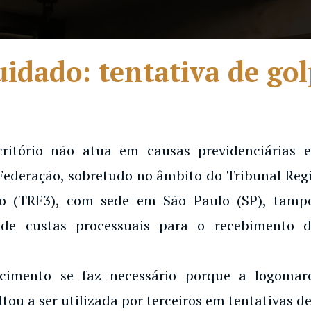
idado: tentativa de go
 CONTRATAÇÃO POR 
DE SERVIÇOS DE EN
critório não atua em causas previdenciárias
Federação, sobretudo no âmbito do Tribunal Regi
o (TRF3), com sede em São Paulo (SP), tampo
de custas processuais para o recebimento d
ecimento se faz necessário porque a logoma
ltou a ser utilizada por terceiros em tentativas de