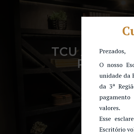
Cu
TCU ADMITE
Prezados,
PREÇOS 
O nosso Es
unidade da 
da 3ª Regiã
pagamento 
valores.
Esse esclar
Escritório vo