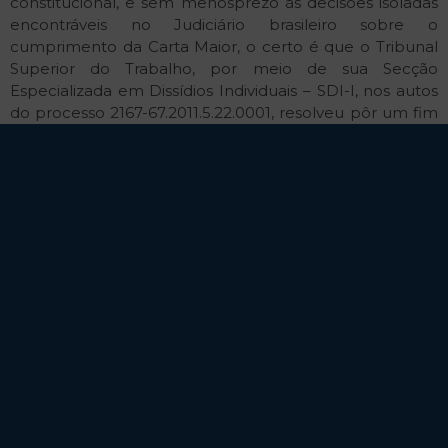
constitucional, e sem menosprezo às decisões isoladas
encontráveis no Judiciário brasileiro sobre o
cumprimento da Carta Maior, o certo é que o Tribunal
Superior do Trabalho, por meio de sua Secção
Especializada em Dissídios Individuais – SDI-I, nos autos
do processo 2167-67.2011.5.22.0001, resolveu pôr um fim
nessa discussão. O processo foi conduzido pelo
escritório Guilherme Carvalho & Advogados Associados
e contou a com a sustentação oral do Dr. Guilherme
Carvalho.
Trata-se de recurso de Embargos à SDI interposto pelo
Banco do Nordeste do Brasil S/A em face de acórdão
proferido pela Primeira Turma do Tribunal Superior do
Trabalho, que reconheceu, mantendo as decisões
ordinárias, o direito de candidatos, mesmo aprovado
fora do número de vagas previsto no edital para
provimento do cargo de Advogado, serem nomeados e
devidamente empossados, uma vez que ficara
comprovada a terceirização ilícita de escritórios de
advocacia.