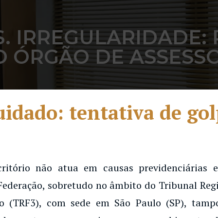
. IRREGULARIDADE:
O ÓRGÃO DE ASSES
idado: tentativa de go
critório não atua em causas previdenciárias
Federação, sobretudo no âmbito do Tribunal Regi
o (TRF3), com sede em São Paulo (SP), tampo