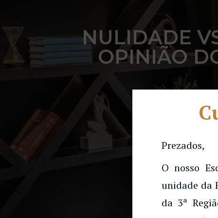
NULIDADE VS
OPINIÃO D
Cu
Prezados,
O nosso Es
unidade da 
da 3ª Regiã