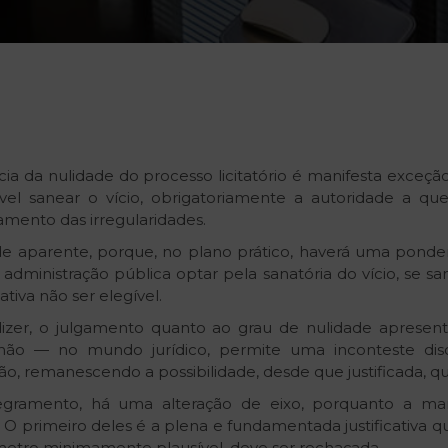
ncia da nulidade do processo licitatório é manifesta exce
sível sanear o vício, obrigatoriamente a autoridade a 
amento das irregularidades.
ade aparente, porque, no plano prático, haverá uma ponde
ministração pública optar pela sanatória do vício, se sa
tiva não ser elegível.
dizer, o julgamento quanto ao grau de nulidade apresenta
ão — no mundo jurídico, permite uma inconteste disc
ão, remanescendo a possibilidade, desde que justificada, q
ramento, há uma alteração de eixo, porquanto a mani
 O primeiro deles é a plena e fundamentada justificativa qu
âmetro minimamente plausível, deve ser rechaçada.