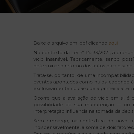
Baixe o arquivo em .pdf clicando
aqui
No contexto da Lei nº 14.133/2021, a pronú
vício insanável. Teoricamente, sendo pos
determinar o retorno dos autos para o sane
Trata-se, portanto, de uma incompatibilid
eventos apontados como nulos, cabendo à ad
exclusivamente no caso de a primeira alterna
Ocorre que a avaliação do vício em si, é 
possibilidade de sua manutenção — ou n
interpretação influencia na tomada da decis
Sem embargo, na contextura do novo reg
indispensavelmente, a soma de dois fatores.
Por isso, a pronúncia da nulidade, sem par