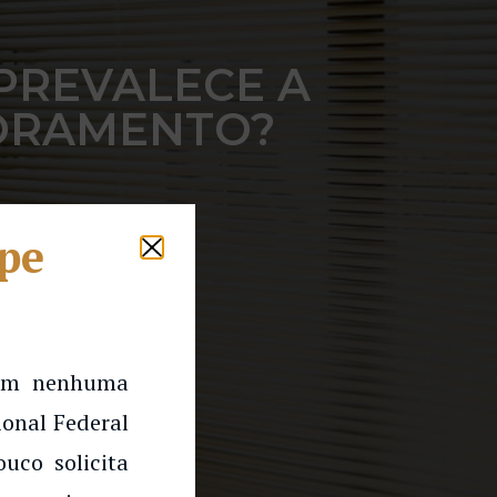
 PREVALECE A
SORAMENTO?
lpe
 em nenhuma
onal Federal
uco solicita