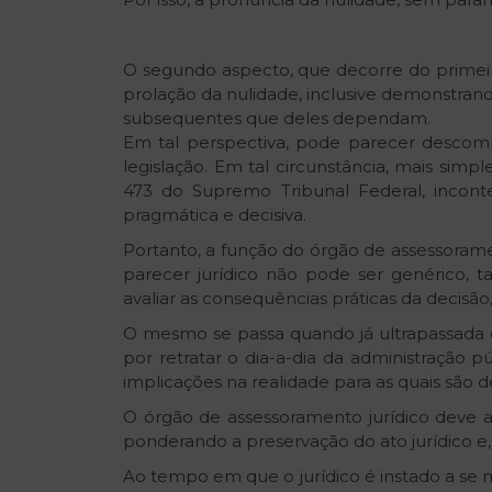
O segundo aspecto, que decorre do primeir
prolação da nulidade, inclusive demonstrand
subsequentes que deles dependam.
Em tal perspectiva, pode parecer descom
legislação. Em tal circunstância, mais si
473 do Supremo Tribunal Federal, inconte
pragmática e decisiva.
Portanto, a função do órgão de assessoramen
parecer jurídico não pode ser genérico, t
avaliar as consequências práticas da decisão
O mesmo se passa quando já ultrapassada o p
por retratar o dia-a-dia da administração p
implicações na realidade para as quais são 
O órgão de assessoramento jurídico deve a
ponderando a preservação do ato jurídico e,
Ao tempo em que o jurídico é instado a se 