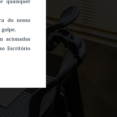
e quaisquer
rca do nosso
 golpe.
am acionadas
o Escritório