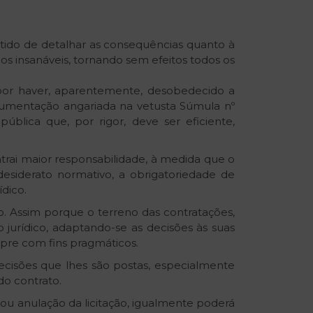
tido de detalhar as consequências quanto à
os insanáveis, tornando sem efeitos todos os
por haver, aparentemente, desobedecido a
rgumentação angariada na vetusta Súmula nº
blica que, por rigor, deve ser eficiente,
atrai maior responsabilidade, à medida que o
desiderato normativo, a obrigatoriedade de
dico.
ão. Assim porque o terreno das contratações,
o jurídico, adaptando-se as decisões às suas
mpre com fins pragmáticos.
ecisões que lhes são postas, especialmente
do contrato.
ou anulação da licitação, igualmente poderá