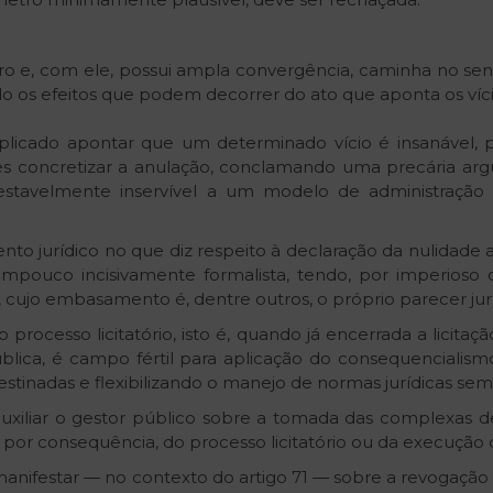
o e, com ele, possui ampla convergência, caminha no sen
o os efeitos que podem decorrer do ato que aponta os víci
plicado apontar que um determinado vício é insanável, 
mples concretizar a anulação, conclamando uma precária a
stavelmente inservível a um modelo de administração pú
to jurídico no que diz respeito à declaração da nulidade 
ampouco incisivamente formalista, tendo, por imperioso 
, cujo embasamento é, dentre outros, o próprio parecer jurí
rocesso licitatório, isto é, quando já encerrada a licitaç
ública, é campo fértil para aplicação do consequencialism
destinadas e flexibilizando o manejo de normas jurídicas se
uxiliar o gestor público sobre a tomada das complexas d
 por consequência, do processo licitatório ou da execução 
manifestar — no contexto do artigo 71 — sobre a revogação 