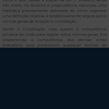
não existe, na doutrina e jurisprudência nacionais, uma
metódica precisamente delineada de como organizar
uma definição objetiva e satisfatoriamente segura sobre
normas gerais de licitação e contratação.
Sendo a Constituição clara quanto à competência
privativa da União para legislar sobre normas gerais, fica
estabelecida a competência dos demais entes
federativos para produzirem quaisquer normas de
licitação e contratação, desde que não sejam normas
gerais. Na prática, o problema continua sendo o mesmo
e se resolve de forma tópica, pontual e casuística, com
a manifestação do Supremo Tribunal Federal quando e
se questionado.
Não seria, portanto, diferente quanto à aplicação da
Nova Lei de Licitações e Contratos Administrativos.
Confessadamente, esta lei traz, em significativa parte de
seus dispositivos legais, normas gerais de licitação e
contratação, uma espécie de núcleo duro, relacionado
ao campo da contratação pública, que deve ser