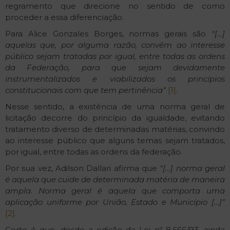
regramento que direcione no sentido de como
proceder a essa diferenciação.
Para Alice Gonzales Borges, normas gerais são
“[…]
aquelas que, por alguma razão, convêm ao interesse
público sejam tratadas por igual, entre todas as ordens
da Federação, para que sejam devidamente
instrumentalizados e viabilizados os princípios
constitucionais com que tem pertinência”
[1]
.
Nesse sentido, a existência de uma norma geral de
licitação decorre do princípio da igualdade, evitando
tratamento diverso de determinadas matérias, convindo
ao interesse público que alguns temas sejam tratados,
por igual, entre todas as ordens da federação.
Por sua vez, Adilson Dallari afirma que
“[…] norma geral
é aquela que cuide de determinada matéria de maneira
ampla. Norma geral é aquela que comporta uma
aplicação uniforme por União, Estado e Município […]”
[2]
.
Certo é que, desde a edição da Lei nº 8.666/93, ainda