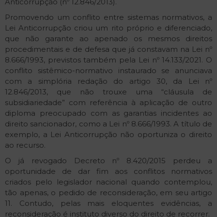
Anticorrupção (nº 12.846/2013).
Promovendo um conflito entre sistemas normativos, a
Lei Anticorrupção criou um rito próprio e diferenciado,
que não garante ao apenado os mesmos direitos
procedimentais e de defesa que já constavam na Lei nº
8.666/1993, previstos também pela Lei nº 14.133/2021. O
conflito sistêmico-normativo instaurado se anunciava
com a simplória redação do artigo 30, da Lei nº
12.846/2013, que não trouxe uma “cláusula de
subsidiariedade” com referência à aplicação de outro
diploma preocupado com as garantias incidentes ao
direito sancionador, como a Lei nº 8.666/1993. A título de
exemplo, a Lei Anticorrupção não oportuniza o direito
ao recurso.
O já revogado Decreto nº 8.420/2015 perdeu a
oportunidade de dar fim aos conflitos normativos
criados pelo legislador nacional quando contemplou,
tão apenas, o pedido de reconsideração, em seu artigo
11. Contudo, pelas mais eloquentes evidências, a
reconsideração é instituto diverso do direito de recorrer.