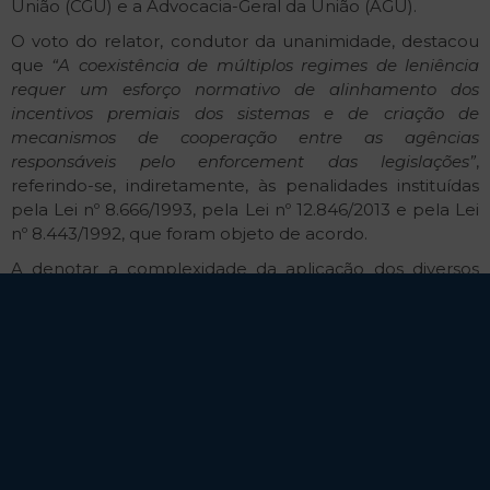
União (CGU) e a Advocacia-Geral da União (AGU).
O voto do relator, condutor da unanimidade, destacou
que
“A coexistência de múltiplos regimes de leniência
requer um esforço normativo de alinhamento dos
incentivos premiais dos sistemas e de criação de
mecanismos de cooperação entre as agências
responsáveis pelo enforcement das legislações”
,
referindo-se, indiretamente, às penalidades instituídas
pela Lei nº 8.666/1993, pela Lei nº 12.846/2013 e pela Lei
nº 8.443/1992, que foram objeto de acordo.
A denotar a complexidade da aplicação dos diversos
sistemas de apenamento administrativo, o relator
considerou que
“a partir de uma interpretação
sistemática da Lei 12.846/2013, conhecida como Lei
Anticorrupção, é possível compreender que o diploma
instituiu verdadeiro regime duplo de responsabilização
das pessoas jurídicas”
. Na conclusão do julgado, a 2ª
Turma da Corte entendeu que a aplicação de
inidoneidade à empresa impetrante, que havia firmado
acordo de leniência baseado na Lei Anticorrupção,