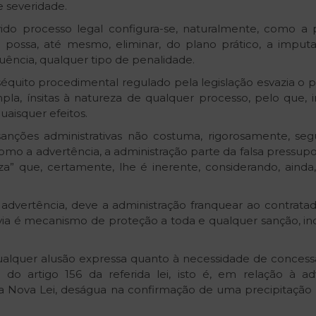
 severidade.
vido processo legal configura-se, naturalmente, como a 
, possa, até mesmo, eliminar, do plano prático, a imp
quência, qualquer tipo de penalidade.
 séquito procedimental regulado pela legislação esvazia o
la, ínsitas à natureza de qualquer processo, pelo que, ine
aisquer efeitos.
nções administrativas não costuma, rigorosamente, seg
como a advertência, a administração parte da falsa pressup
a” que, certamente, lhe é inerente, considerando, ainda,
ertência, deve a administração franquear ao contratado,
via é mecanismo de proteção a toda e qualquer sanção, i
qualquer alusão expressa quanto à necessidade de concess
do artigo 156 da referida lei, isto é, em relação à adve
a Nova Lei, deságua na confirmação de uma precipitação int