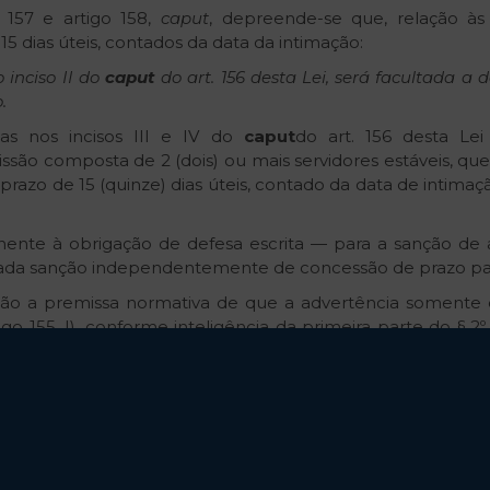
o 157 e artigo 158,
caput
, depreende-se que, relação às 
5 dias úteis, contados da data da intimação:
 inciso II do
caput
do art. 156 desta Lei, será facultada a 
.
tas nos incisos III e IV do
caput
do art. 156 desta Le
ssão composta de 2 (dois) ou mais servidores estáveis, que 
 prazo de 15 (quinze) dias úteis, contado da data de intimaç
atinente à obrigação de defesa escrita — para a sanção de
ciada sanção independentemente de concessão de prazo par
ção a premissa normativa de que a advertência somente 
igo 155, I), conforme inteligência da primeira parte do § 2º 
stração pública contrata.
pela segunda parte do mesmo § 2º do artigo 156 acima me
da administração, eleger se aplica a advertência ou uma pen
a infração — dar causa à inexecução parcial do contrato (
reito à defesa prévia, apresentada de forma escrita no prazo