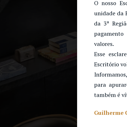
O nosso Es
unidade da 
da 3ª Regiã
pagamento 
valores.
Esse esclar
Escritório vo
Informamos,
para apurar
também é ví
Guilherme 