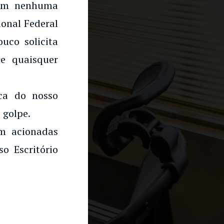
 em nenhuma
onal Federal
uco solicita
e quaisquer
rca do nosso
 golpe.
am acionadas
o Escritório