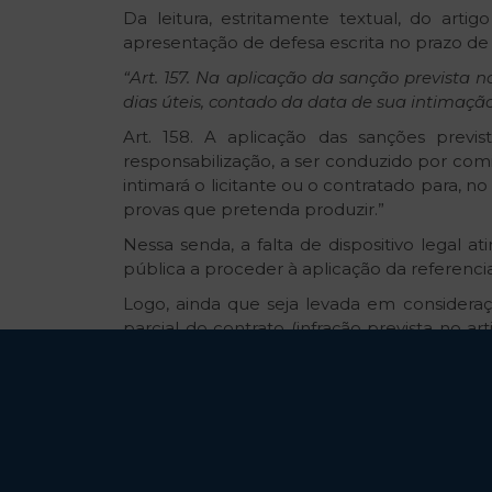
Da leitura, estritamente textual, do artig
apresentação de defesa escrita no prazo de 1
“Art. 157. Na aplicação da sanção prevista no
dias úteis, contado da data de sua intimação
Art. 158. A aplicação das sanções previs
responsabilização, a ser conduzido por comi
intimará o licitante ou o contratado para, no
provas que pretenda produzir.”
Nessa senda, a falta de dispositivo legal 
pública a proceder à aplicação da referen
Logo, ainda que seja levada em considera
parcial do contrato (infração prevista no art
deve ser concedido àquele que com a admini
A validade de tal argumento é comprovada 
autorizar, a juízo puramente discricionário 
Percebe-se, do mesmo modo, que, para a mesm
condição de contratado, poderá ter ou não di