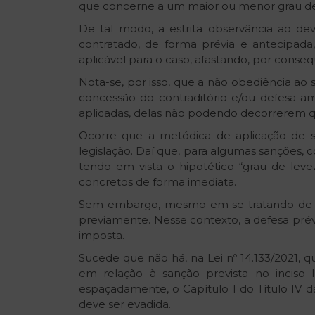
que concerne a um maior ou menor grau de
De tal modo, a estrita observância ao de
contratado, de forma prévia e antecipada
aplicável para o caso, afastando, por conse
Nota-se, por isso, que a não obediência ao
concessão do contraditório e/ou defesa amp
aplicadas, delas não podendo decorrerem qu
Ocorre que a metódica de aplicação de sa
legislação. Daí que, para algumas sanções, 
tendo em vista o hipotético “grau de levez
concretos de forma imediata.
Sem embargo, mesmo em se tratando de adv
previamente. Nesse contexto, a defesa pré
imposta.
Sucede que não há, na Lei nº 14.133/2021, 
em relação à sanção prevista no inciso I 
espaçadamente, o Capítulo I do Título IV d
deve ser evadida.