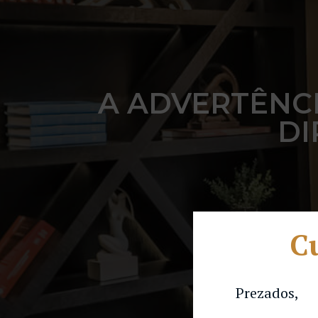
A ADVERTÊNC
DI
Cu
Prezados,