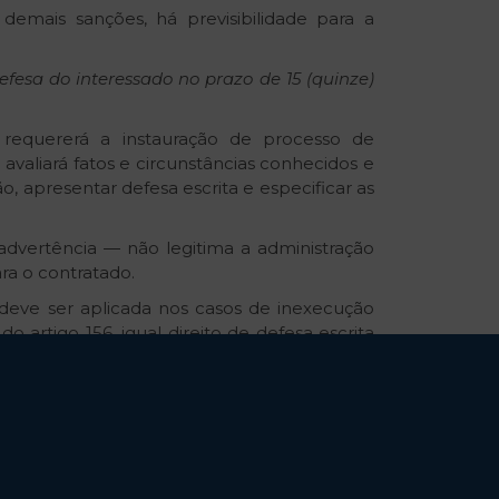
demais sanções, há previsibilidade para a
defesa do interessado no prazo de 15 (quinze)
i requererá a instauração de processo de
avaliará fatos e circunstâncias conhecidos e
ão, apresentar defesa escrita e especificar as
 advertência — não legitima a administração
a o contratado.
deve ser aplicada nos casos de inexecução
do artigo 156, igual direito de defesa escrita
ncionado. Isso em função de este parágrafo
alidade mais gravosa.
inciso I do artigo 155) — o administrado, na
 de 15 dias úteis.