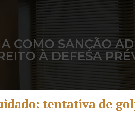
IA COMO SANÇÃO ADM
REITO À DEFESA PRÉ
idado: tentativa de go