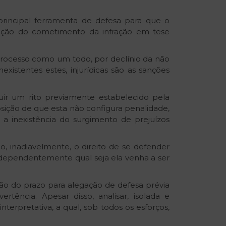
principal ferramenta de defesa para que o
utação do cometimento da infração em tese
 processo como um todo, por declínio da não
xistentes estes, injurídicas são as sanções
uir um rito previamente estabelecido pela
osição de que esta não configura penalidade,
 a inexistência do surgimento de prejuízos
 inadiavelmente, o direito de se defender
ndependentemente qual seja ela venha a ser
ão do prazo para alegação de defesa prévia
rtência. Apesar disso, analisar, isolada e
erpretativa, a qual, sob todos os esforços,