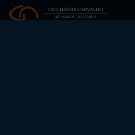
Endereço
SHS Qd. 06 Bl. C Sls 1712/1713
Brasil XXI | Brasília-DF
Rua Minas Gerais, 1063, Quadra 11, Lote 10 – Setor B |
Querência-MT
Contato
contato@guilhermecarvalho.adv.br
+55 (61) 3037.6134