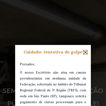
Cuidado: tentativa de golpe
Prezados,
O nosso Escritório não atua em causas
previdenciárias em nenhuma unidade da
Federação, sobretudo no âmbito do Tribunal
SEMINÁRIO > TERCEIRIZAÇÃO
Regional Federal da 3ª Região (TRF3), com
NA ADMINISTRAÇÃO
sede em São Paulo (SP), tampouco solicita
PÚBLICA: REFLEXOS DA LEI
pagamento de custas processuais para o