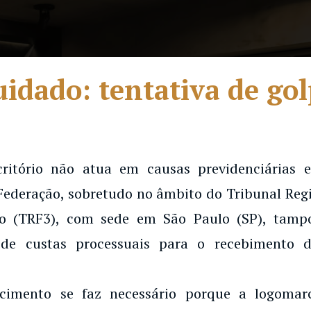
idado: tentativa de go
ILHERME CARVALHO 
TRADO EM DIREITO 
critório não atua em causas previdenciárias
Federação, sobretudo no âmbito do Tribunal Regi
o (TRF3), com sede em São Paulo (SP), tampo
de custas processuais para o recebimento d
ecimento se faz necessário porque a logoma