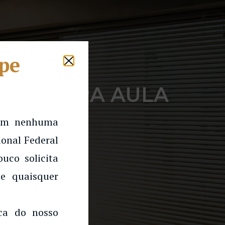
lpe
MINISTRA AULA
DA UFRN
 em nenhuma
onal Federal
uco solicita
e quaisquer
rca do nosso