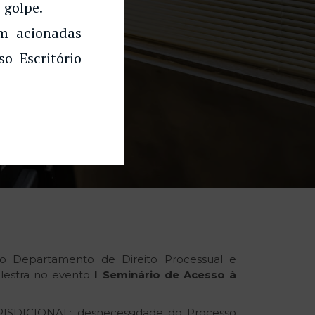
 golpe.
am acionadas
o Escritório
do Departamento de Direito Processual e
lestra no evento
I Seminário de Acesso à
DICIONAL: desnecessidade do Processo