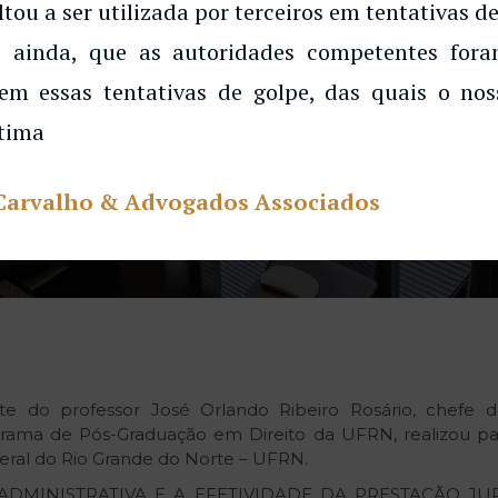
ltou a ser utilizada por terceiros em tentativas de
 ainda, que as autoridades competentes for
em essas tentativas de golpe, das quais o noss
tima
Carvalho & Advogados Associados
te do professor José Orlando Ribeiro Rosário, chefe 
ama de Pós-Graduação em Direito da UFRN, realizou pa
ederal do Rio Grande do Norte – UFRN.
DMINISTRATIVA E A EFETIVIDADE DA PRESTAÇÃO JURIS