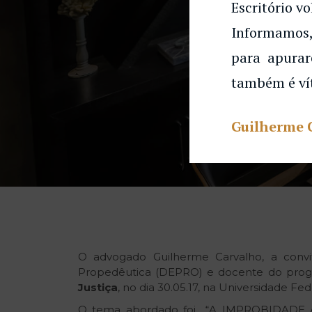
Escritório vo
Informamos,
para apurar
também é ví
Guilherme 
O advogado Guilherme Carvalho, a convi
Propedêutica (DEPRO) e docente do progr
Justiça
, no dia 30.05.17, na Universidade F
O tema abordado foi “A IMPROBIDADE A