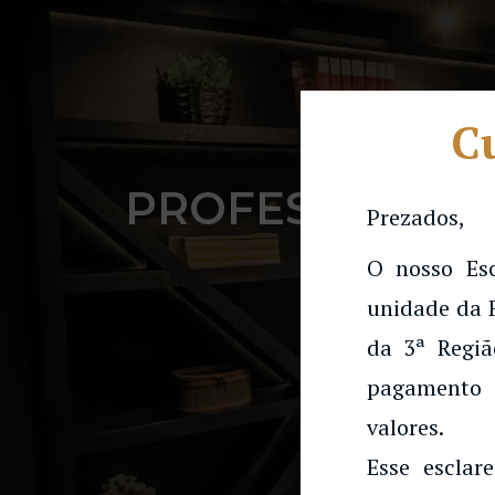
Cu
PROFESSOR GU
Prezados,
NO MES
O nosso Es
unidade da 
da 3ª Regiã
pagamento 
valores.
Esse esclar