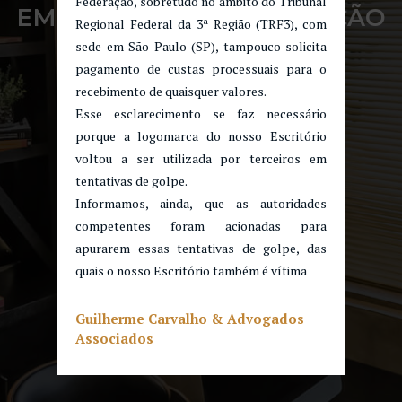
Federação, sobretudo no âmbito do Tribunal
EMPRESARIAL – FEDERAÇÃO
Regional Federal da 3ª Região (TRF3), com
PÓS-GRADUADOS EM
sede em São Paulo (SP), tampouco solicita
DIREITO
pagamento de custas processuais para o
recebimento de quaisquer valores.
Esse esclarecimento se faz necessário
porque a logomarca do nosso Escritório
voltou a ser utilizada por terceiros em
tentativas de golpe.
Informamos, ainda, que as autoridades
competentes foram acionadas para
apurarem essas tentativas de golpe, das
quais o nosso Escritório também é vítima
Guilherme Carvalho & Advogados
Associados