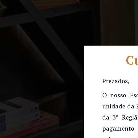
Cu
Prezados,
O nosso Es
unidade da 
da 3ª Regiã
pagamento 