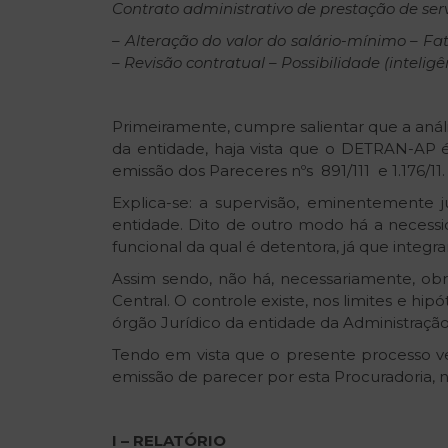
Contrato
administrativo
de
prestação
de
ser
–
Alteração
do
valor
do
salário-mínimo
–
Fa
–
Revisão
contratual
–
Possibilidade
(intelig
Primeiramente, cumpre salientar que a análi
da entidade, haja vista que o DETRAN-AP é
emissão dos Pareceres nºs 891/111 e 1.176/11.
Explica-se: a supervisão, eminentemente j
entidade. Dito de outro modo há a necessid
funcional da qual é detentora, já que integra
Assim sendo, não há, necessariamente, obr
Central. O controle existe, nos limites e h
órgão Jurídico da entidade da Administração 
Tendo em vista que o presente processo vei
emissão de parecer por esta Procuradoria, n
I
–
RELATÓRIO