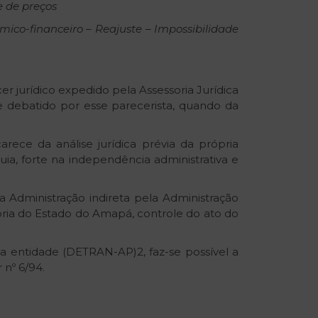
e
de
preços
mico-financeiro
–
Reajuste
–
Impossibilidade
r jurídico expedido pela Assessoria Jurídica
e debatido por esse parecerista, quando da
rece da análise jurídica prévia da própria
ia, forte na independência administrativa e
 Administração indireta pela Administração
doria do Estado do Amapá, controle do ato do
da entidade (DETRAN-AP)2, faz-se possível a
 nº 6/94.