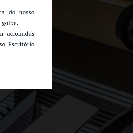
rca do nosso
 golpe.
am acionadas
o Escritório