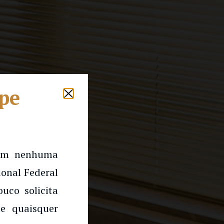
lpe
 em nenhuma
onal Federal
uco solicita
e quaisquer