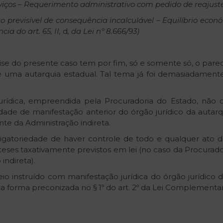
viços
–
Reque
rimento
administrativo
com
pedido
de
reajust
to
previsível
de
consequência
incalculável
–
Equilíbrio
econô
ência
do
art.
65,
II,
d
,
da
Lei
nº
8.666/93)
se do presente caso tem por fim, só e somente só, o parece
 uma autarquia estadual. Tal tema já foi demasiadament
urídica, empreendida pela Procuradoria do Estado, não ca
ade de manifestação anterior do órgão jurídico da autarqu
nte da Administração indireta.
igatoriedade de haver controle de todo e qualquer ato da
ipóteses taxativamente previstos em lei (no caso da Procura
indireta).
o instruído com manifestação jurídica do órgão jurídico 
a forma preconizada no § 1º do art. 2º da Lei Complementar