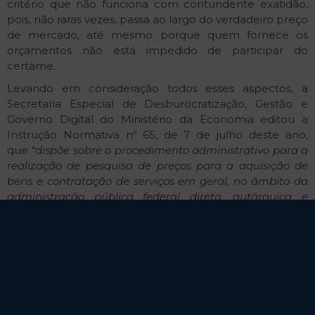
critério que não funciona com contundente exatidão,
pois, não raras vezes, passa ao largo do verdadeiro preço
de mercado, até mesmo porque quem fornece os
orçamentos não está impedido de participar do
certame.
Levando em consideração todos esses aspectos, a
Secretaria Especial de Desburocratização, Gestão e
Governo Digital do Ministério da Economia editou a
Instrução Normativa nº 65, de 7 de julho deste ano,
que
“dispõe sobre o procedimento administrativo para a
realização de pesquisa de preços para a aquisição de
bens e contratação de serviços em geral, no âmbito da
administração pública federal direta, autárquica e
fundacional”
. A mencionada IN nº 65/2021 auxilia na
formação do preço de mercado, mas não resolve, por
completo, a problemática envolta à pesquisa de preços.
Seguindo o mesmo compasso, o legislador também se
debruçou sobre a significação de superfaturamento,
relacionado à fase de execução do contrato e,
invariavelmente, mais pertinente às obras e serviços de