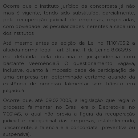
Ocorre que o instituto jurídico da concordata já não
mais é vigente, tendo sido substituído, parcialmente,
pela recuperação judicial de empresas, respeitadas,
com obviedade, as peculiaridades inerentes a cada um
dos institutos.
Até mesmo antes da edição da Lei no 11.101/05,2 a
aludida normal legal – art. 31, inc. II, da Lei no 8.666/93 –
era debatida pela doutrina e jurisprudência com
bastante veemência.3 O questionamento vagava,
inclusive, quanto à impossibilidade de participação de
uma empresa em determinado certame quando da
existência de processo falimentar sem trânsito em
julgado.4
Ocorre que, até 09.02.2005, a legislação que regia o
processo falimentar no Brasil era o Decreto-lei no
7.661/45, o qual não previa a figura da recuperação
judicial e extrajudicial das empresas, estabelecendo,
unicamente, a falência e a concordata (preventiva ou
suspensiva).