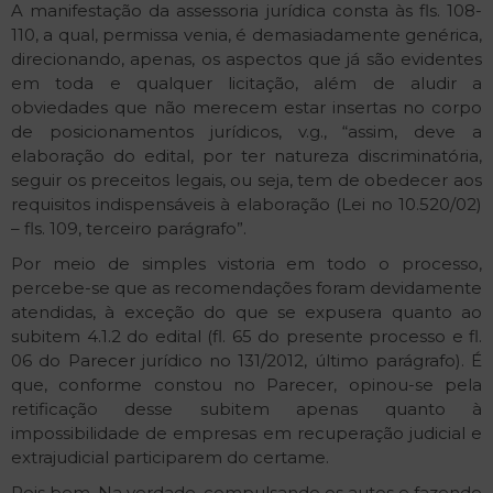
A manifestação da assessoria jurídica consta às fls. 108-
110, a qual, permissa venia, é demasiadamente genérica,
direcionando, apenas, os aspectos que já são evidentes
em toda e qualquer licitação, além de aludir a
obviedades que não merecem estar insertas no corpo
de posicionamentos jurídicos, v.g., “assim, deve a
elaboração do edital, por ter natureza discriminatória,
seguir os preceitos legais, ou seja, tem de obedecer aos
requisitos indispensáveis à elaboração (Lei no 10.520/02)
– fls. 109, terceiro parágrafo”.
Por meio de simples vistoria em todo o processo,
percebe-se que as recomendações foram devidamente
atendidas, à exceção do que se expusera quanto ao
subitem 4.1.2 do edital (fl. 65 do presente processo e fl.
06 do Parecer jurídico no 131/2012, último parágrafo). É
que, conforme constou no Parecer, opinou-se pela
retificação desse subitem apenas quanto à
impossibilidade de empresas em recuperação judicial e
extrajudicial participarem do certame.
Pois bem. Na verdade, compulsando os autos e fazendo