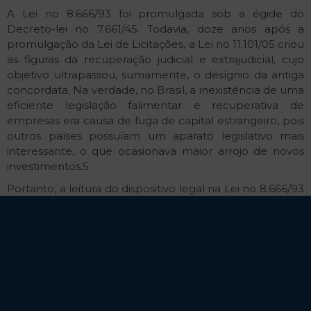
A Lei no 8.666/93 foi promulgada sob a égide do
Decreto-lei no 7.661/45. Todavia, doze anos após a
promulgação da Lei de Licitações, a Lei no 11.101/05 criou
as figuras da recuperação judicial e extrajudicial, cujo
objetivo ultrapassou, sumamente, o desígnio da antiga
concordata. Na verdade, no Brasil, a inexistência de uma
eficiente legislação falimentar e recuperativa de
empresas era causa de fuga de capital estrangeiro, pois
outros países possuíam um aparato legislativo mais
interessante, o que ocasionava maior arrojo de novos
investimentos.5
Portanto, a leitura do dispositivo legal na Lei no 8.666/93
não pode ser vista com olhares voltados para o
retrógado Decreto-lei no 7.661/45, cuja teleologia
divergia, às claras, da nova Lei recuperativa de empresas
– Lei no 11.101/05. Inclusive, os novéis institutos jurídicos
criados – recuperações judicial e extrajudicial – não
guardam total consonância com os institutos anteriores
(concordatas preventiva e suspensiva).