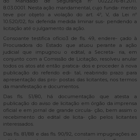
do Mandado de Segurança nº 0022276-81.2011.
8.03.0001. Nesta ação mandamental, cujo funda- mento
teve por objeto a violação do art. 4º, V, da Lei nº
10.520/02, foi deferida medida liminar sus- pendendo a
licitação até o julgamento da ação.
Consoante testifica ofício3 de fls. 49, endere- çado à
Procuradora do Estado que atuou perante a ação
judicial que impugnou o edital, a Secreta- ria, em
conjunto com a Comissão de Licitação, resolveu anular
todos os atos até então pratica- dos e proceder à nova
publicação do referido edi- tal, reabrindo prazo para
apresentação das pro- postas das licitantes, nos termos
da manifestação e documentos.
Das fls. 51/80, há documentação que atesta a
publicação do aviso de licitação em órgão da imprensa
oficial e em jornal de grande circula- ção, bem assim o
recebimento do edital de licita- ção pelos licitantes
interessados.
Das fls. 81/88 e das fls. 90/92, constam impugnações ao