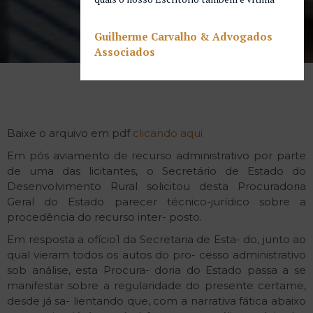
Guilherme Carvalho & Advogados
Associados
Baixe o arquivo em pdf
clicando aqui
Em pós aviamento de recurso administrativo por parte
de uma das licitantes, o Secretário de Estado do
Desenvolvimento Rural solicitou desta Procuradoria
Geral do Estado parecer técnico-jurídico sobre a
procedência do recurso inter- posto.
Em resposta a ofício1 da Secretaria de Esta- do, junto ao
qual vieram todos os autos do pro- cesso administrativo
sob análise, esta Procura- doria do Estado passa a se
manifestar sobre a regularidade do presente certame,
desde já sa- lientando que, com a narrativa fática abaixo