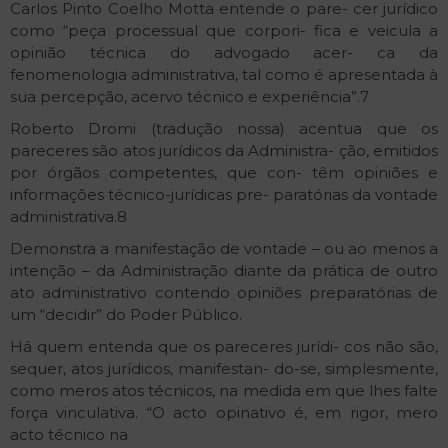
Carlos Pinto Coelho Motta entende o pare- cer jurídico
como “peça processual que corpori- fica e veicula a
opinião técnica do advogado acer- ca da
fenomenologia administrativa, tal como é apresentada à
sua percepção, acervo técnico e experiência”.7
Roberto Dromi (tradução nossa) acentua que os
pareceres são atos jurídicos da Administra- ção, emitidos
por órgãos competentes, que con- têm opiniões e
informações técnico-jurídicas pre- paratórias da vontade
administrativa.8
Demonstra a manifestação de vontade – ou ao menos a
intenção – da Administração diante da prática de outro
ato administrativo contendo opiniões preparatórias de
um “decidir” do Poder Público.
Há quem entenda que os pareceres jurídi- cos não são,
sequer, atos jurídicos, manifestan- do-se, simplesmente,
como meros atos técnicos, na medida em que lhes falte
força vinculativa. “O acto opinativo é, em rigor, mero
acto técnico na