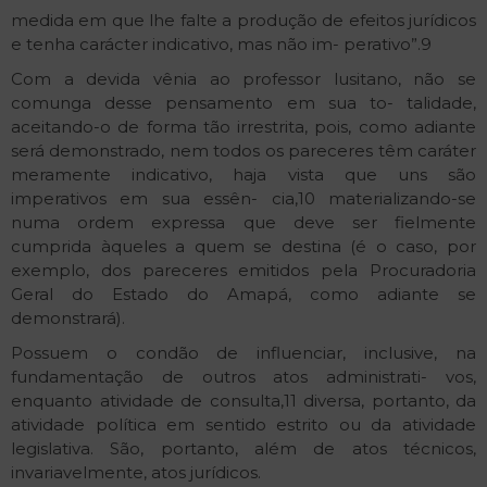
medida em que lhe falte a produção de efeitos jurídicos
e tenha carácter indicativo, mas não im- perativo”.9
Com a devida vênia ao professor lusitano, não se
comunga desse pensamento em sua to- talidade,
aceitando-o de forma tão irrestrita, pois, como adiante
será demonstrado, nem todos os pareceres têm caráter
meramente indicativo, haja vista que uns são
imperativos em sua essên- cia,10 materializando-se
numa ordem expressa que deve ser fielmente
cumprida àqueles a quem se destina (é o caso, por
exemplo, dos pareceres emitidos pela Procuradoria
Geral do Estado do Amapá, como adiante se
demonstrará).
Possuem o condão de influenciar, inclusive, na
fundamentação de outros atos administrati- vos,
enquanto atividade de consulta,11 diversa, portanto, da
atividade política em sentido estrito ou da atividade
legislativa. São, portanto, além de atos técnicos,
invariavelmente, atos jurídicos.