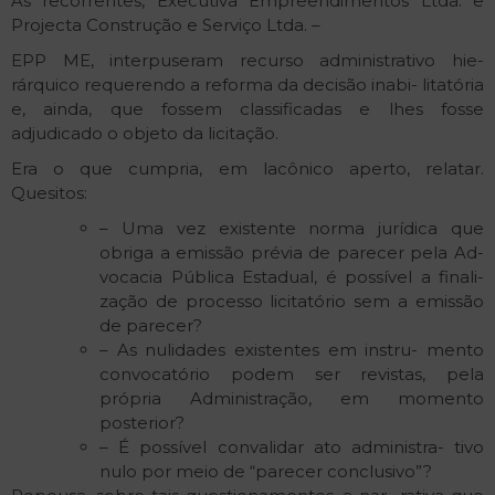
As recorrentes, Executiva Empreendimentos Ltda. e
Projecta Construção e Serviço Ltda. –
EPP ME, interpuseram recurso administrativo hie-
rárquico requerendo a reforma da decisão inabi- litatória
e, ainda, que fossem classificadas e lhes fosse
adjudicado o objeto da licitação.
Era o que cumpria, em lacônico aperto, relatar.
Quesitos:
– Uma vez existente norma jurídica que
obriga a emissão prévia de parecer pela Ad-
vocacia Pública Estadual, é possível a finali-
zação de processo licitatório sem a emissão
de parecer?
– As nulidades existentes em instru- mento
convocatório podem ser revistas, pela
própria Administração, em momento
posterior?
– É possível convalidar ato administra- tivo
nulo por meio de “parecer conclusivo”?