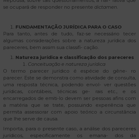
Repousa, sobre tais questionamentos, a nar- rativa que
se ocupará de responder no presente
dictamen
.
FUNDAMENTAÇÃO
JURÍDICA
PARA
O
CASO
Para tanto, antes de tudo, faz-se necessário tecer
algumas considerações sobre a natureza jurídica dos
pareceres, bem assim sua classifi- cação.
Natureza
jurídica
e
classificação
dos
pareceres
Conceituação
e
natureza
jurídica
O termo parecer jurídico é espécie do gêne- ro
parecer. Este se demonstra como atividade de consulta,
uma resposta técnica, podendo envol- ver questões
jurídicas, contábeis, técnicas ge- rais etc., e os
encarregados de emiti-lo devem ser pessoas afins com
a matéria que se trate, possuindo experiência que
permita assessorar com apoio teórico a circunstância
que lhe serve de causa.
Importa, para o presente caso, a análise dos pareceres
jurídicos, especificamente os emana- dos da