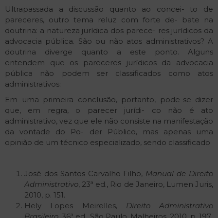
Ultrapassada a discussão quanto ao concei- to de
pareceres, outro tema reluz com forte de- bate na
doutrina: a natureza jurídica dos parece- res jurídicos da
advocacia pública. São ou não atos administrativos? A
doutrina diverge quanto a este ponto. Alguns
entendem que os pareceres jurídicos da advocacia
pública não podem ser classificados como atos
administrativos:
Em uma primeira conclusão, portanto, pode-se dizer
que, em regra, o parecer jurídi- co não é ato
administrativo, vez que ele não consiste na manifestação
da vontade do Po- der Público, mas apenas uma
opinião de um técnico especializado, sendo classificado
José dos Santos Carvalho Filho,
Manual
de
Direito
Administrativo
, 23ª ed., Rio de Janeiro, Lumen Juris,
2010, p. 151.
Hely Lopes Meirelles,
Direito
Administrativo
Brasileiro
, 36ª ed., São Paulo, Malheiros, 2010, p. 197.