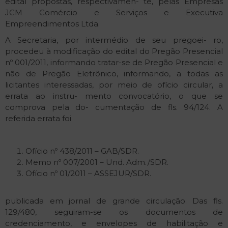
edital propostas, respectivamen- te, pelas Empresas
JCM Comércio e Serviços e Executiva
Empreendimentos Ltda.
A Secretaria, por intermédio de seu pregoei- ro,
procedeu à modificação do edital do Pregão Presencial
nº 001/2011, informando tratar-se de Pregão Presencial e
não de Pregão Eletrônico, informando, a todas as
licitantes interessadas, por meio de ofício circular, a
errata ao instru- mento convocatório, o que se
comprova pela do- cumentação de fls. 94/124. A
referida errata foi
Ofício nº 438/2011 – GAB/SDR.
Memo nº 007/2001 – Und. Adm./SDR.
Ofício nº 01/2011 – ASSEJUR/SDR.
publicada em jornal de grande circulação. Das fls.
129/480, seguiram-se os documentos de
credenciamento, e envelopes de habilitação e