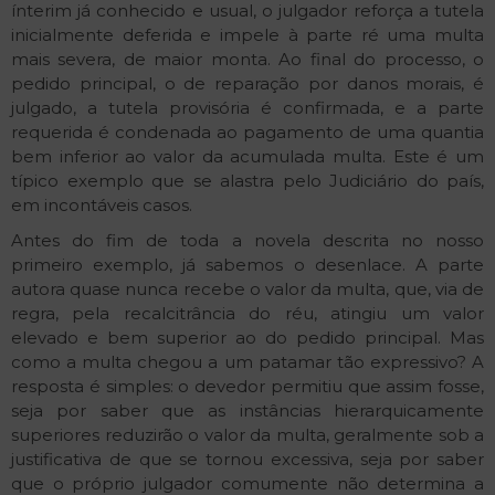
ínterim já conhecido e usual, o julgador reforça a tutela
inicialmente deferida e impele à parte ré uma multa
mais severa, de maior monta. Ao final do processo, o
pedido principal, o de reparação por danos morais, é
julgado, a tutela provisória é confirmada, e a parte
requerida é condenada ao pagamento de uma quantia
bem inferior ao valor da acumulada multa. Este é um
típico exemplo que se alastra pelo Judiciário do país,
em incontáveis casos.
Antes do fim de toda a novela descrita no nosso
primeiro exemplo, já sabemos o desenlace. A parte
autora quase nunca recebe o valor da multa, que, via de
regra, pela recalcitrância do réu, atingiu um valor
elevado e bem superior ao do pedido principal. Mas
como a multa chegou a um patamar tão expressivo? A
resposta é simples: o devedor permitiu que assim fosse,
seja por saber que as instâncias hierarquicamente
superiores reduzirão o valor da multa, geralmente sob a
justificativa de que se tornou excessiva, seja por saber
que o próprio julgador comumente não determina a