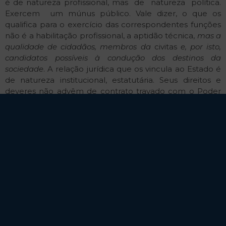
é de natureza profissional, mas de natureza política.
Exercem um múnus público. Vale dizer, o que os
qualifica para o exercício das correspondentes funções
não é a habilitação profissional, a aptidão técnica,
mas a
qualidade de cidadãos, membros da
civitas
e, por isto,
candidatos possíveis à condução dos destinos da
sociedade
. A relação jurídica que os vincula ao Estado é
de natureza institucional, estatutária. Seus direitos e
deveres não advêm de contrato travado com o Poder
Público, mas descendem diretamente da Constituição e
das leis. Donde são por ela modificáveis, sem que caiba
procedente oposição às alterações supervenientes,
sub
color
de que vigoravam condições diversas ao tempo
das respectivas investiduras. (Grifou-se).
Nessa esteira, quando o legislador constituinte originário
pre- viu a responsabilidade objetiva do Estado por atos
danosos pra- ticados por seus agentes (CF, art. 37, § 6º)
assim o fez em menção aos servidores públicos
lato
sensu
e não aos agentes políticos, que são dotados de
maior autonomia funcional, motivo este que atenua a