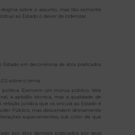
um dogma sobre o assunto, mas tão-somente
tribuir ao Estado o dever de indenizar.
do Estado em decorrência de atos praticados
LO2 sobre o tema:
 política. Exercem um múnus público. Vale
ional, a aptidão técnica, mas a qualidade de
relação jurídica que os vincula ao Estado é
 o Poder Público, mas descendem diretamente
alterações supervenientes, sub color de que
Estado por atos danosos praticados por seus