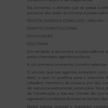
Eis, portanto, o debate que se passa a en
provocar discussão doutrinária e jurisprud
REVISTA JURÍDICA CONSULEX – ANO XIII –
DIREITO CONSTITUCIONAL
DIVULGAÇÃO
DOUTRINA
Em verdade, a doutrina e a jurisprudência 
pelos chamados agentes políticos.
A um primeiro momento, convém salientar
O vínculo que tais agentes entretêm com o
dizer, o que os qualifica para o exercício d
cidadãos, membros da civitas e, por isto, can
de natureza institucional, estatutária. Se
da Constituição e das leis. Donde são por
vigoravam condições diversas ao tempo das r
Nessa esteira, quando o legislador constit