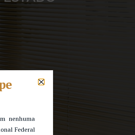
lpe
 em nenhuma
onal Federal