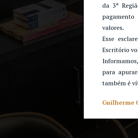
da 3ª Regiã
pagamento 
valores.
Esse esclar
Escritório vo
Informamos,
para apurar
também é ví
Guilherme 