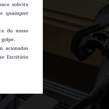
uco solicita
e quaisquer
rca do nosso
 golpe.
am acionadas
o Escritório