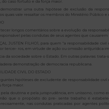
, do caso fortuito e da força maior.
emonstrar uma outra hipótese de exclusão da responsab
os quais vale ressaltar os membros do Ministério Público e 
DO
tecer longos comentários sobre a evolução da responsab
responsável pelas condutas de seus agentes que causarem d
̧AL JUSTEN FILHO1, para quem “a responsabilidade civil d
 tercei- ros, em virtude de ação ou omissão antijurídica i
ia da sociedade sobre o Estado. Em outras palavras: trata-se
dadeira demonstração de democracia republicana.
ILIDADE CIVIL DO ESTADO
ntes hipóteses de excludente de responsabilidade civil do
 força maior.
as pela doutrina e pela jurisprudência, em uníssono, como
mão que o propósito do pre- sente trabalho é estabel
, precisamente, nas condutas praticadas por agentes pol