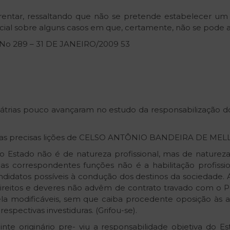
frentar, ressaltando que não se pretende estabelecer 
encial sobre alguns casos em que, certamente, não se pode a
 No 289 – 31 DE JANEIRO/2009 53
pátrias pouco avançaram no estudo da responsabilização 
 as precisas lições de CELSO ANTÔNIO BANDEIRA DE MEL
 Estado não é de natureza profissional, mas de natureza
as correspondentes funções não é a habilitação profiss
didatos possíveis à condução dos destinos da sociedade. A 
us direitos e deveres não advêm de contrato travado com
 ela modificáveis, sem que caiba procedente oposição às 
espectivas investiduras. (Grifou-se).
uinte originário pre- viu a responsabilidade objetiva do 