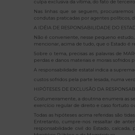
culpa exclusiva da vítima, do fato de terceiro
Nas linhas que se seguem, procuraremos d
condutas praticadas por agentes políticos, d
A IDÉIA DE RESPONSABILIDADE DO ESTA
Não é conveniente, nesse pequeno estudo, 
mencionar, acima de tudo, que o Estado é 
Sobre o tema, precisas as palavras de MARC
perdas e danos materiais e morais sofridos por
A responsabilidade estatal indica a supremac
custos sofridos pela parte lesada, numa ver
HIPÓTESES DE EXCLUSÃO DA RESPONSAB
Costumeiramente, a doutrina enumera as segui
exercício regular de direito e caso fortuito ou
Todas as hipóteses acima referidas são tid
Entretanto, cumpre-nos ressaltar de ante
responsabilidade civil do Estado, calcada
Ministério Público e da Magistratura.