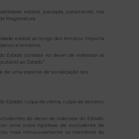
ilidade estatal, pautada, justamente, nas
da Magistratura.
ilidade estatal ao longo dos tempos. Importa
anos a terceiros.
o Estado consiste no dever de indenizar as
mputável ao Estado”.
 de uma espécie de socialização dos
 Estado: culpa da vítima, culpa de terceiro,
 excludentes do dever de indenizar do Estado.
ecer uma outra hipótese de excludente de
íticos, mais minuciosamente os membros do