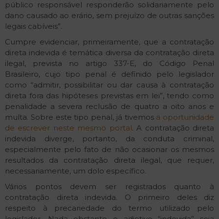
público responsável responderão solidariamente pelo
dano causado ao erário, sem prejuízo de outras sanções
legais cabíveis”.
Cumpre evidenciar, primeiramente, que a contratação
direta indevida é temática diversa da contratação direta
ilegal, prevista no artigo 337-E, do Código Penal
Brasileiro, cujo tipo penal é definido pelo legislador
como “admitir, possibilitar ou dar causa à contratação
direta fora das hipóteses previstas em lei”, tendo como
penalidade a severa reclusão de quatro a oito anos e
multa. Sobre este tipo penal, já tivemos
a oportunidade
de escrever neste mesmo portal
. A contratação direta
indevida diverge, portanto, da conduta criminal,
especialmente pelo fato de não ocasionar os mesmos
resultados da contratação direta ilegal, que requer,
necessariamente, um dolo específico.
Vários pontos devem ser registrados quanto à
contratação direta indevida. O primeiro deles diz
respeito à precariedade do termo utilizado pelo
legislador. Nada obstante o adjetivo “indevida” seja