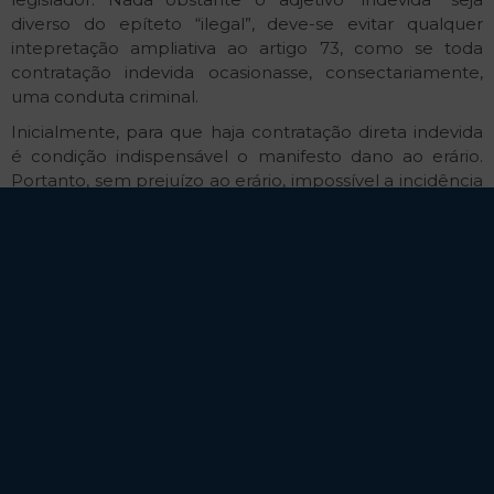
diverso do epíteto “ilegal”, deve-se evitar qualquer
intepretação ampliativa ao artigo 73, como se toda
contratação indevida ocasionasse, consectariamente,
uma conduta criminal.
Inicialmente, para que haja contratação direta indevida
é condição indispensável o manifesto dano ao erário.
Portanto, sem prejuízo ao erário, impossível a incidência
da norma prevista no artigo 73. Além disso, a defeituosa
avaliação das circunstâncias fáticas não cria, por si só, o
dever de indenizar, sendo imprescindível que o sujeito
ignore a disciplina legal, com dolo, fraude ou inequívoco
erro grosseiro.
O legislador foi enfático ao mencionar as expressões
dolo, fraude ou erro grosseiro, significando dizer que não
há responsabilização por presunção. Cabe, portanto, à
Administração Pública o ônus de comprovar o prejuízo
estatal, com demonstração clara e precisa de que
houve sobrepreço ou superfaturamento na
contratação, aptos a imputar alguma irregularidade e