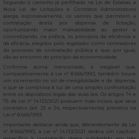
Seguindo o caminho já perfilhado na Lei de Estatais, a
Nova Lei de Licitações e Contratos Administrativos
alarga, expressivamente, os valores que permitem a
contratação direta por dispensa de licitação,
oportunizando maior maleabilidade ao gestor e
concretizando, na prática, os princípios da eficiência e
da eficácia, elegidos pelo legislador como norteadores
do processo de contratação pública e que, por igual,
vão ao encontro do princípio da economicidade.
Conforme acima mencionado, é inegável que,
comparativamente à Lei nº 8.666/1993, também houve
um incremento no rol de inexigibilidade e de dispensa,
o que se comprova à luz de uma simples confrontação
entre os dispositivos legais das duas leis. Os artigos 74 e
75 da Lei nº 14.133/2021 possuem mais incisos que seus
correlatos (art. 25 e 24, respectivamente) previstos na
Lei nº 8.666/1993.
Importante destacar ainda que, diferentemente da Lei
nº 8.666/1993, a Lei nº 14.133/2021 dedica um capítulo
específico à contratação direta, subdividido em três