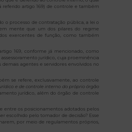
já referido artigo 169) de controle e também
o processo de contratação pública, a lei o
em em mente que um dos pilares do regime
es dos exercentes de função, como também
 artigo 169, conforme já mencionado, como
 assessoramento jurídico, cuja proeminência
os demais agentes e servidores envolvidos no
bém se refere, exclusivamente, ao controle
ídico e de controle interno do próprio órgão
oramento jurídico, além do órgão de controle
de entre os posicionamentos adotados pelos
ser escolhido pelo tomador de decisão? Esse
onarem, por meio de regulamentos próprios,