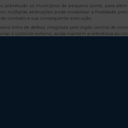
es, sobretudo os municípios de pequeno porte, para além
m múltiplas atribuições pode inviabilizar a finalidade pre
o do contrato e sua consequente execução.
rceira linha de defesa, integrada pelo órgão central de cont
cionar o controle externo, ainda mantém a referência ao co
o após o exercício das outras linhas de controle prevista
9 já comprova que a Lei nº 14.133/2021 elegeu, inicial
ragiliza a tese do
“
controle externo preventivo” como reg
efensores, como uma medida de maior eficiência que o contr
ira maior destaque e espaço ao controle prévio ou preven
orrência, especialmente, da ampliação das atribuições esta
ito de maneira parcimoniosa pelos órgãos de controle exter
 o controle externo possa também atuar preventivamente, 
erno; b) a atividade de controle externo, por mais bem
por inúmeras vezes, ocorre nos casos de controle preventiv
tos sob uma perspectiva unilateral, cedendo espaço a 
ação, quando possível, a oitiva dos gestores antes de se adot