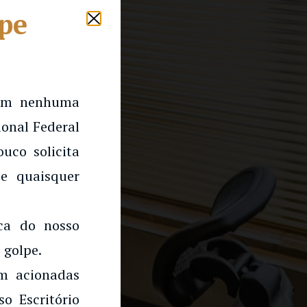
lpe
 em nenhuma
onal Federal
uco solicita
e quaisquer
rca do nosso
 golpe.
am acionadas
o Escritório