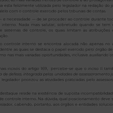
ia esta felizmente utilizada pelo legislador na redação do 
alelo com o controle exercido pelos tribunais de contas.
e necessidade — de se proceder ao controle durante todo 
ole interno. Nada mais salutar, sobretudo quando se t
de sistemas de controle, os quais limitam as atribuiçõ
ação.
ao controle interno se encontra alocada não apenas no
dentre as quais se destaca o papel exercido pelo órgão de
rno nas mais variadas oportunidades, inclusive auxiliando 
 incisos do artigo 169, percebe-se que o inciso II tam
 de defesa, integrada pelas unidades de assessoramento jur
legislador priorizou as atividades praticadas pelo assess
destaque reside na existência de suposta incompatibilida
de controle interno. Na dúvida, qual posicionamento deve 
slador, cabendo, portanto, aos órgãos e entidades soluci