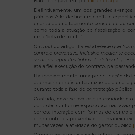
Baixe o arquivo em pdf
clicando aqui
Definitivamente, um dos grandes avanços n
públicas. A lei destina um capítulo específi
quanto ao enaltecimento concedido ao contr
como toda a atuação de fiscalização e co
uma
“
linha de frente”.
O
caput
do artigo 169 estabelece que
“
as c
controle preventivo, inclusive mediante adoç
se-ão às seguintes linhas de defesa (…)”
. Em
até a fiel execução do contrato, perpassand
Há, inegavelmente, uma preocupação do legi
até mesmo, ineficientes, razão pela qual a
durante toda a fase de contratação pública.
Contudo, deve-se avaliar a intensidade e 
controle, conforme exposto acima, razão 
correta interação com formas de controle 
com controles preventivos de maneira exces
muitas vezes, a atividade do gestor público
[
O ponto mais positivo da lei refere-se, sobr