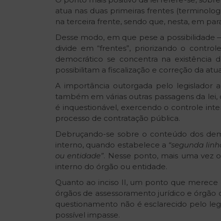
atua nas duas primeiras frentes (terminolog
na terceira frente, sendo que, nesta, em par
Desse modo, em que pese a possibilidade — 
divide em
“
frentes”, priorizando o contr
democrático se concentra na existência 
possibilitam a fiscalização e correção da atu
A importância outorgada pelo legislador 
também em várias outras passagens da lei, 
é inquestionável, exercendo o controle inte
processo de contratação pública.
Debruçando-se sobre o conteúdo dos demais
interno, quando estabelece a
“
segunda linha
ou entidade”
. Nesse ponto, mais uma vez o 
interno do órgão ou entidade.
Quanto ao inciso II, um ponto que merece 
órgãos de assessoramento jurídico e órgão 
questionamento não é esclarecido pelo legi
possível impasse.