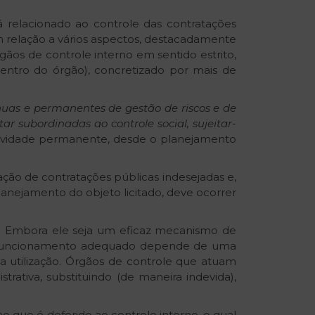
á relacionado ao controle das contratações
relação a vários aspectos, destacadamente
ãos de controle interno em sentido estrito,
entro do órgão), concretizado por mais de
nuas e permanentes de gestão de riscos e de
ar subordinadas ao controle social, sujeitar-
 atividade permanente, desde o planejamento
ção de contratações públicas indesejadas e,
anejamento do objeto licitado, deve ocorrer
vo. Embora ele seja um eficaz mecanismo de
seu funcionamento adequado depende de uma
a utilização. Órgãos de controle que atuam
rativa, substituindo (de maneira indevida),
mo que é deferido ao controle interno, o qual