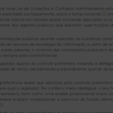
a nova Lei de Licitações e Contratos Administrativos est
co para tratar, exclusivamente, sobre o tema, inovando
[1]
em 
ole interno em sentido amplo (incluindo aqui tanto os órg
ntrole dos agentes públicos que exercem suas funções d
ontratações públicas deverão submeter-se a práticas contí
ão de recursos de tecnologia da informação, e, além de est
 outras palavras, o controle das contratações públicas é
o sempre pelo controle social.
slador quanto ao controle preventivo, evitando a deflagra
 gestão de riscos, naturalmente preponderante quando do pl
a preferência quase que absoluta pelo controle preventi
pela qual o legislador lhe conferiu maior destaque, o 
repressivo, bem como uma análise proporcional sobre su
siva acabam inviabilizando o exercício da função administ
2]
.
etudo, às mais variadas frentes de controle e ao protagonis