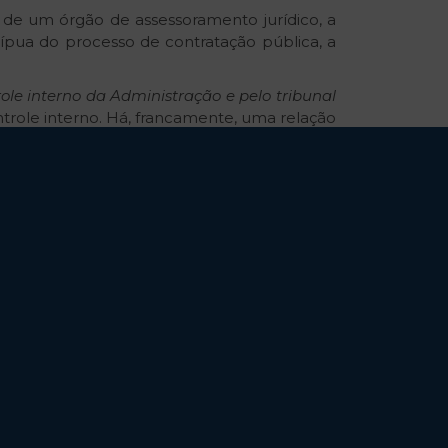
 de um órgão de assessoramento jurídico, a
cípua do processo de contratação pública, a
role interno da Administração e pelo tribunal
ntrole interno. Há, francamente, uma relação
s, tanto nos incisos I e II quanto também no
mente, a realização do controle interno e,
ra, prática procedimental comum no âmbito
ole interno, verdadeiro exercente da função
tivo, o qual havia sido deixado em segundo
tais, que acaba por inviabilizar, em parte,
no. Isso se dá por três razões principais: a)
ele se encontra na última linha de defesa,
 intencionada que seja, não pode gerar a
o exercido pelos tribunais de contas; c) os
um controle dialógico, que palpabiliza um
ar qualquer medida restritiva.