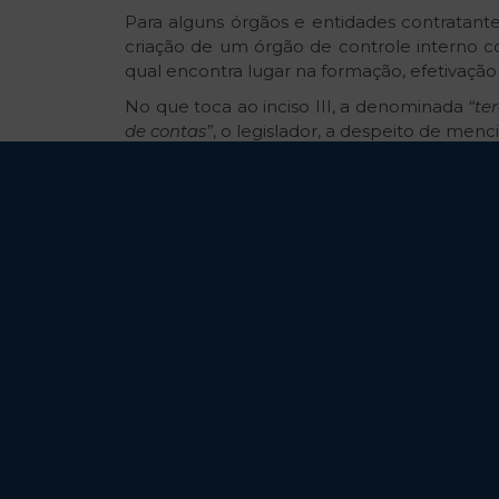
Para alguns órgãos e entidades contratant
criação de um órgão de controle interno co
qual encontra lugar na formação, efetivaçã
No que toca ao inciso III, a denominada
“
te
de contas”
, o legislador, a despeito de men
de precedência, incidindo o controle extern
próprio inciso III.
Logo, o encadeamento contido no artigo 16
posteriormente, do controle externo, o que f
dos tribunais de contas e exposta, pelos d
administrativa.
Embora, repita-se, a nova legislação conf
plano desde a Constituição de 1967, em dec
este modelo de controle, seu uso deve ser fe
na sistemática adotada na nova lei, embora
havendo uma priorização ao controle int
substituição da atuação do gestor, o que, 
mecanismos de controle não devem ser vis
contraditório material, incluindo na particip