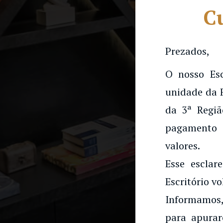
Cu
Prezados,
O nosso Es
unidade da 
da 3ª Regiã
pagamento 
valores.
Esse esclar
Escritório vo
Informamos,
para apurar