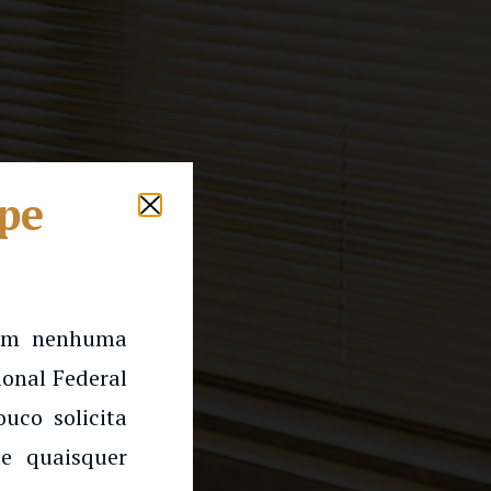
lpe
 em nenhuma
onal Federal
uco solicita
e quaisquer