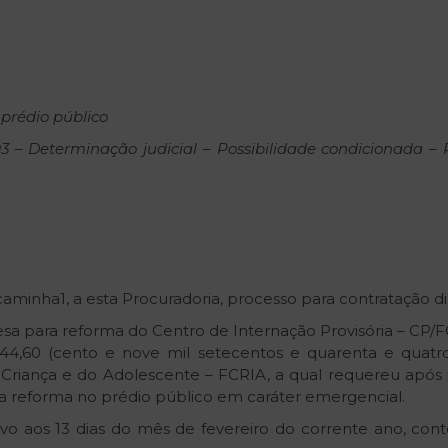
prédio
público
93
–
Determinação
judicial
–
Possibilidade
condicionada
–
aminha1, a esta Procuradoria, processo para contratação dir
mpresa para reforma do Centro de Internação Provisória – CP
744,60 (cento e nove mil setecentos e quarenta e quatr
 Criança e do Adolescente – FCRIA, a qual requereu após 
 a reforma no prédio público em caráter emergencial.
o aos 13 dias do mês de fevereiro do corrente ano, cont