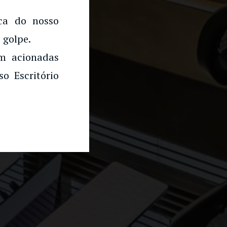
rca do nosso
 golpe.
am acionadas
o Escritório