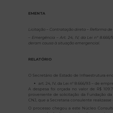
EME
N
T
A
Licitação
–
Contratação
direta
–
Reforma
de
–
Emergência
– Art.
24,
I
V,
da
Lei
nº
8.666/
deram
causa
à
situação
emergencial.
RE
LATÓRIO
O Secretário de Estado de Infraestrutura enc
art. 24, IV, da Lei nº 8.666/93 – de e
A despesa foi orçada no valor de R$ 109.
proveniente de solicitação da Fundação da
CNJ, que a Secretaria consulente realizasse
O processo chegou a este Núcleo Consultiv