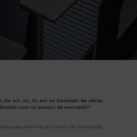
o
do
art.
24,
IV,
em
se
tratando
de
obras
dizente
com
os
preços
de
mercado?”
nharia para reforma do Centro de Internação