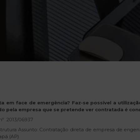
ta
em
face
de
emergência?
Faz-se
possível
a
utilizaçã
do
pela
empresa
que
se
pretende
ver
contratada
é
con
nº 2013/06937
estrutura Assunto: Contratação direta de empresa de enge
apá (AP)