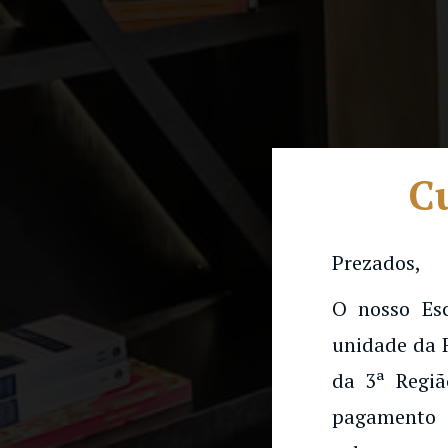
Cu
Prezados,
O nosso Es
unidade da 
da 3ª Regiã
pagamento 