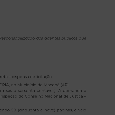
Responsabilização
dos
agentes
públicos
que
eta – dispensa de licitação.
/FCRIA, no Município de Macapá (AP).
o reais e sessenta centavos). A demanda é
inspeção do Conselho Nacional de Justiça –
endo 59 (cinquenta e nove) páginas, e veio