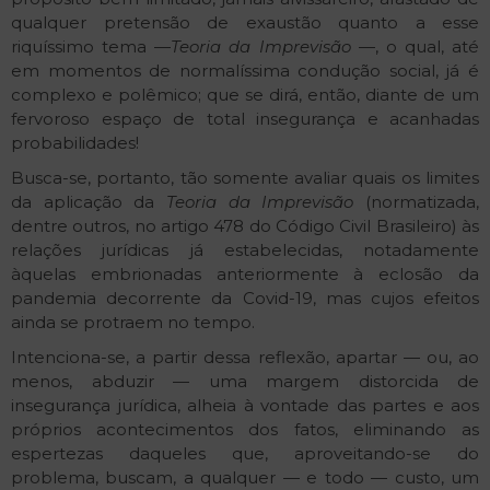
qualquer pretensão de exaustão quanto a esse
riquíssimo tema —
Teoria da Imprevisão
—, o qual, até
em momentos de normalíssima condução social, já é
complexo e polêmico; que se dirá, então, diante de um
fervoroso espaço de total insegurança e acanhadas
probabilidades!
Busca-se, portanto, tão somente avaliar quais os limites
da aplicação da
Teoria da Imprevisão
(normatizada,
dentre outros, no artigo 478 do Código Civil Brasileiro) às
relações jurídicas já estabelecidas, notadamente
àquelas embrionadas anteriormente à eclosão da
pandemia decorrente da Covid-19, mas cujos efeitos
ainda se protraem no tempo.
Intenciona-se, a partir dessa reflexão, apartar — ou, ao
menos, abduzir — uma margem distorcida de
insegurança jurídica, alheia à vontade das partes e aos
próprios acontecimentos dos fatos, eliminando as
espertezas daqueles que, aproveitando-se do
problema, buscam, a qualquer — e todo — custo, um