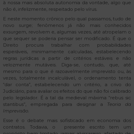
à nossa mais absoluta autonomia da vontade, algo que
não é, infelizmente, respeitado pelo vírus.
E neste momento crônico pelo qual passamos, tudo de
novo surge; fenômenos já não mais conhecidos
exsurgem, revolvem e, algumas vezes, até atropelam o
que sequer se poderia pensar ser modificado. É que o
Direito procura trabalhar com probabilidades
esperáveis, minimamente calculadas, estabelecendo
regras jurídicas a partir de critérios estáveis e não
velozmente mutáveis. Diga-se, contudo, que, até
mesmo para o que é razoavelmente imprevisto ou, às
vezes, totalmente incalculável, o ordenamento tenta
“dar conta”, estabelecendo um critério, a crivo do
Judiciário, para avaliar os efeitos do que não foi calibrado
pelo legislador. É a tal da medieval máxima “rebus sic
stantibus”, empregada para designar a
Teoria da
Imprevisão
.
Esse é o debate mais sofisticado em economia dos
contratos. Todavia, o presente escrito tem um
propósito bem limitado, jamais alvissareiro, afastado de