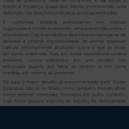
Tudo se questiona, nada se comprova; e daí surge o
medo, a mudança, quase que diários, promovendo uma
disfunção nas relações jurídicas já antes aparelhadas.
É contumaz audácia aventurar-se em instituir,
organizada e construtivamente, uma prevenção sobre o
imprevisível. Ora, a semântica descritiva encarrega-se de
delinear a própria impossibilidade de alinhar qualquer
cálculo minimamente abalizado sobre o que se pode
ter como indefinido. Mas, em nossa experiência jurídica
brasileira, nunca estivemos em um cenário tão
enturvado quanto aos fatos, ao destino e, em certa
medida, até mesmo ao presente.
Eis aqui o maior desafio já experimentado pelo Poder
Judiciário, não só no Brasil, como também mundo afora:
como serenar interesses, formados em outro contexto,
cujo texto (pouco importa se escrito) foi remodelado
por um acontecimento tão disforme à vontade das
partes? Até que limite é lícito ao Judiciário emplacar
a
Teoria da Imprevisão
? Dito de outro modo, para tudo
o que decorra deste infausto episódio pandêmico deve