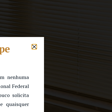
lpe
 em nenhuma
onal Federal
uco solicita
e quaisquer