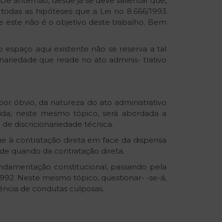
. De antemão, desde já se deve salientar que,
todas as hipóteses que a Lei no 8.666/1993
que este não é o objetivo deste trabalho. Bem
 espaço aqui existente não se reserva a tal
onariedade que reside no ato adminis- trativo
 por óbvio, da natureza do ato administrativo
guida, neste mesmo tópico, será abordada a
de discricionariedade técnica.
e à contratação direta em face da dispensa
ade quando da contratação direta.
undamentação constitucional, passando pela
/1992. Neste mesmo tópico, questionar- -se-á,
tência de condutas culposas.