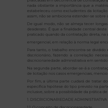
praticadas em decorrência de contratação di
nada obstante a importância que a matéri
estabeleceu como excludentes da licitação (l
assim, não se ambiciona estender-se sobre o
De igual modo, não se almeja tecer longas c
desiderato. É que a finalidade central dest
praticado quando da contratação direta, na d
emergencial, em relação à norma legal encart
Para tanto, o trabalho encontra-se dividido e
discricionário, fazendo a correlação nec
discricionariedade administrativa em sentido
Na segunda parte, abordar-se-á a contrataç
de licitação nos casos emergenciais, mencion
Por fim, a última parte cuidará de tratar
específica hipótese do tipo previsto na part
inclusive, sobre a possibilidade da prática
1. DISCRICIONARIEDADE ADMINISTRATIVA
1.1. O conceito de discricionariedade