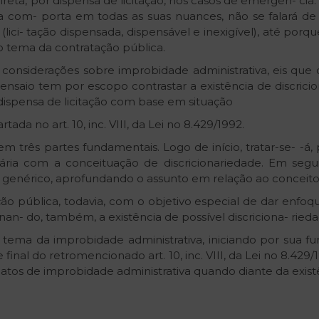
reta, por dispensa de licitação, nos casos de emergên- cia
a com- porta em todas as suas nuances, não se falará de 
ici- tação dispensada, dispensável e inexigível), até por
 tema da contratação pública.
onsiderações sobre improbidade administrativa, eis que o
e ensaio tem por escopo contrastar a existência de discrici
ispensa de licitação com base em situação
ada no art. 10, inc. VIII, da Lei no 8.429/1992.
m três partes fundamentais. Logo de início, tratar-se- -á,
essária com a conceituação de discricionariedade. Em se
 genérico, aprofundando o assunto em relação ao conceito 
ão pública, todavia, com o objetivo especial de dar enfoqu
an- do, também, a existência de possível discriciona- ried
 do tema da improbidade administrativa, iniciando por sua f
e final do retromencionado art. 10, inc. VIII, da Lei no 8.429
 de atos de improbidade administrativa quando diante da exis