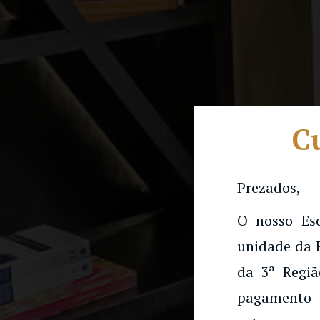
Cu
Prezados,
O nosso Es
unidade da 
da 3ª Regiã
pagamento 