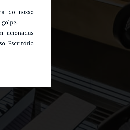
rca do nosso
 golpe.
am acionadas
o Escritório