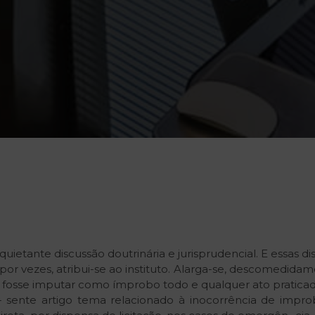
uietante discussão doutrinária e jurisprudencial. E essas 
ue, por vezes, atribui-se ao instituto. Alarga-se, descomedi
́rio fosse imputar como ímprobo todo e qualquer ato praticad
 sente artigo tema relacionado à inocorrência de impr